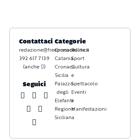
Contattaci
Categorie
redazione@freepressonline.it
Cronaca
Politica
392 617 7139
Catania
Sport
(anche
)
Cronaca
Cultura
Sicilia
e
Palazzo
Spettacolo
Seguici
degli
Eventi
Elefanti
e
Regione
Manifestazioni
Siciliana