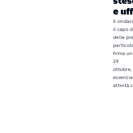
stes
e uf
Il sinda
il capo 
delle pr
particol
firma un
29
ottobre, 
essenzial
attività