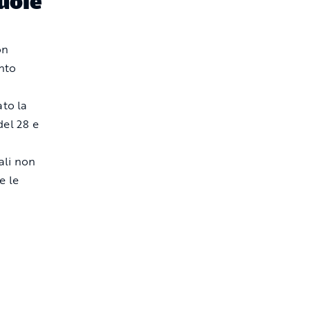
uole
on
onto
ato la
del 28 e
iali non
e le