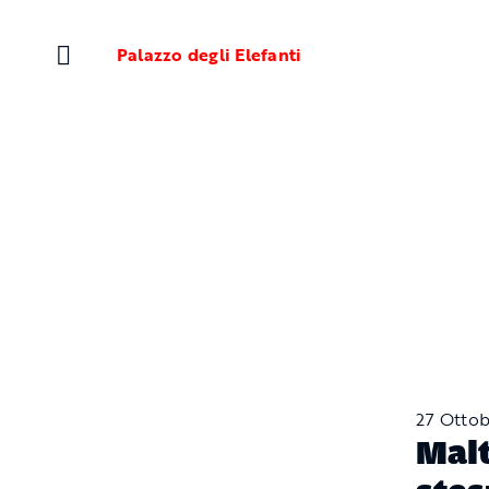
Salta
al
Palazzo degli Elefanti
contenuto
27 Ottob
Malt