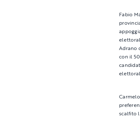
Fabio Ma
provinci
appoggia
elettora
Adrano d
con il 5
candidat
elettora
Carmelo 
preferen
scalfito 