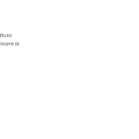
ttuto
incere le