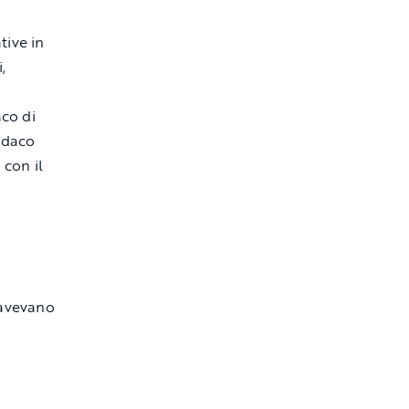
tive in
,
aco di
ndaco
 con il
 avevano