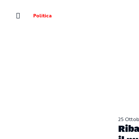
Salta
al
Politica
contenuto
25 Ottob
Riba