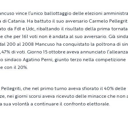
ncuso vince l’unico ballottaggio delle elezioni amministra
a di Catania. Ha battuto il suo avversario Carmelo Pellegriti
to da FdI e Udc, ribaltando il risultato della prima tornata
le che per 161 voti non è andata al suo avversario. Già sind
al 200 al 2008 Mancuso ha conquistato la poltrona di si
0,47% di voti. Giorno 15 ottobre aveva annunciato l’alleanza
o sindaco Agatino Perni, giunto terzo nella competizione
le con il 20%.
Pellegriti, che nel primo turno aveva sfiorato il 40% delle
ze, nei giorni scorsi aveva ricevuto delle minacce che non
la sua volontà a continuare il confronto elettorale.