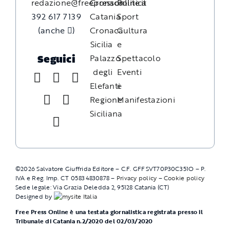
redazione@freepressonline.it
Cronaca
Politica
392 617 7139
Catania
Sport
(anche
)
Cronaca
Cultura
Sicilia
e
Palazzo
Spettacolo
Seguici
degli
Eventi
Elefanti
e
Regione
Manifestazioni
Siciliana
©
2026
Salvatore Giuffrida Editore – C.F. GFFSVT70P30C351O – P.
IVA e Reg. Imp. CT 05834830878 –
Privacy policy
–
Cookie policy
Sede legale: Via Grazia Deledda 2, 95128 Catania (CT)
Designed by
Free Press Online è una testata giornalistica registrata presso il
Tribunale di Catania n.2/2020 del 02/03/2020