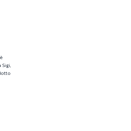
 è
 Sigi,
dotto