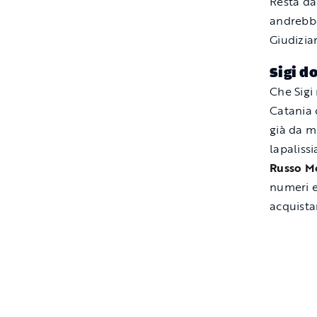
Resta da
andrebbe
Giudiziar
Sigi d
Che Sigi
Catania 
già da m
lapalissi
Russo M
numeri e
acquistar