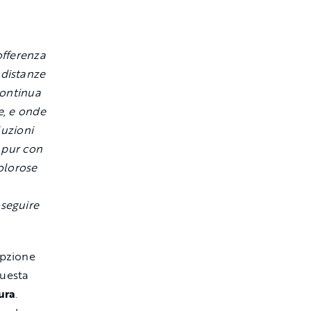
offerenza
 distanze
 continua
e, e onde
luzioni
, pur con
dolorose
oseguire
Opzione
questa
ura
.