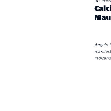
14 Ottob
Calc
Maug
Angelo Ma
manifest
indicand