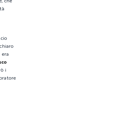
e, che
tà
lcio
 chiaro
i
era
sco
ò i
pratore