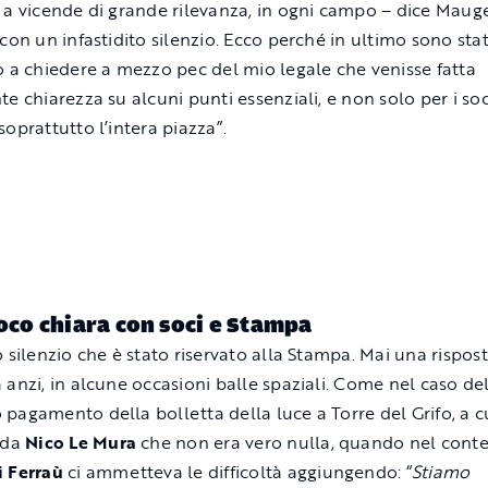
 a vicende di grande rilevanza, in ogni campo – dice Mauge
 con un infastidito silenzio. Ecco perché in ultimo sono sta
o a chiedere a mezzo pec del mio legale che venisse fatta
te chiarezza su alcuni punti essenziali, e non solo per i so
soprattutto l’intera piazza”.
poco chiara con soci e Stampa
o silenzio che è stato riservato alla Stampa. Mai una rispos
 anzi, in alcune occasioni balle spaziali. Come nel caso de
pagamento della bolletta della luce a Torre del Grifo, a cu
 da
Nico Le Mura
che non era vero nulla, quando nel con
 Ferraù
ci ammetteva le difficoltà aggiungendo: “
Stiamo