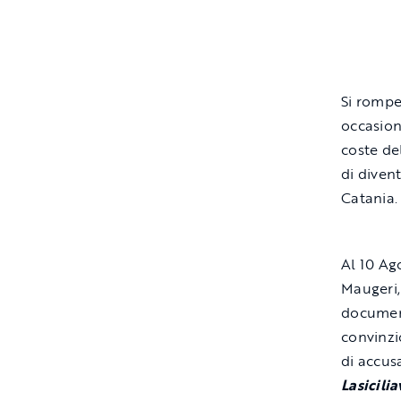
Si rompe
occasion
coste de
di diven
Catania.
Al 10 Ag
Maugeri,
documen
convinzi
di accus
Lasicili