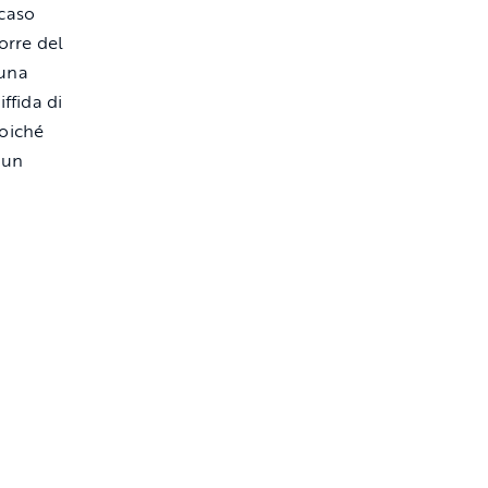
caso
orre del
 una
ffida di
poiché
 un