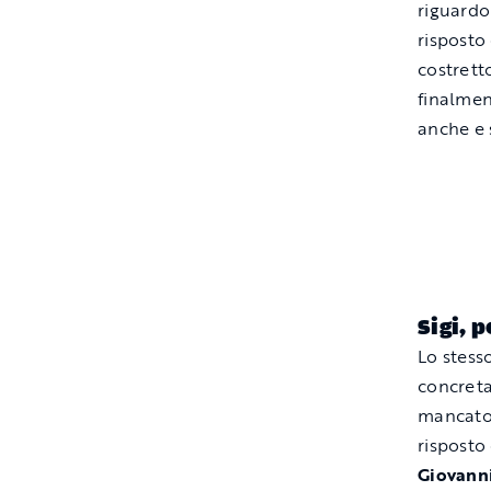
riguardo
risposto
costrett
finalmen
anche e 
Sigi, 
Lo stess
concreta
mancato 
risposto
Giovanni