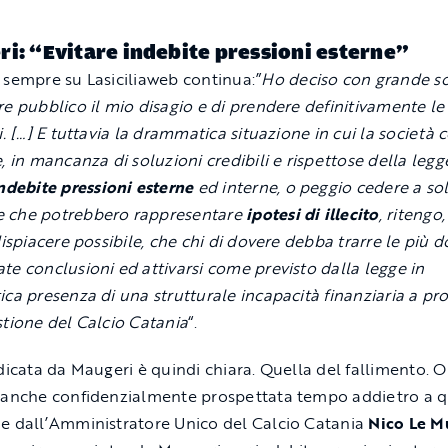
i: “Evitare indebite pressioni esterne”
 sempre su Lasiciliaweb continua:”
Ho deciso con grande s
re pubblico il mio disagio e di prendere definitivamente le
i. […] E tuttavia la drammatica situazione in cui la società
e, in mancanza di soluzioni credibili e rispettose della legg
ndebite pressioni esterne
ed interne, o peggio cedere a so
 che potrebbero rappresentare
ipotesi di illecito
, ritengo
dispiacere possibile, che chi di dovere debba trarre le più 
te conclusioni ed attivarsi come previsto dalla legge in
ica presenza di una strutturale incapacità finanziaria a pr
stione del Calcio Catania
“.
ndicata da Maugeri è quindi chiara. Quella del fallimento. 
 anche confidenzialmente prospettata tempo addietro a 
e dall’Amministratore Unico del Calcio Catania
Nico Le M