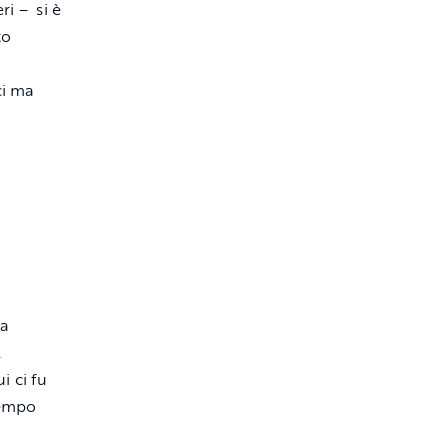
ri – si è
to
ci ma
ta
l
i ci fu
tempo