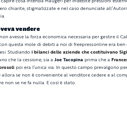
 capire cosa intenda Maugeri per indebite pressioni estern
ro chiarite, stigmatizzate e nel caso denunciate all’Autori
ia.
oveva vendere
 non avesse la forza economica necessaria per gestire il Ca
con questa mole di debiti a noi di freepressonline era ben
esi. Studiando
i bilanci delle aziende che costituivano Sig
ano che la cessione, sia a
Joe Tacopina
prima che a
France
orosoli
poi era l’unica via. In questo campo prevalgono per
 allora se non è conveniente al venditore cedere e al com
e non se ne fa nulla. E così è stato.