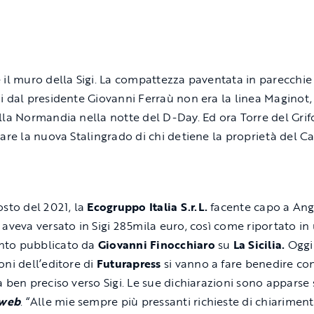
 il muro della Sigi. La compattezza paventata in parecchie
i dal presidente Giovanni Ferraù non era la linea Maginot,
lla Normandia nella notte del D-Day. Ed ora Torre del Grifo
tare la nuova Stalingrado di chi detiene la proprietà del Ca
osto del 2021, la
Ecogruppo Italia S.r.L.
facente capo a Ang
 aveva versato in Sigi 285mila euro, così come riportato in
to pubblicato da
Giovanni Finocchiaro
su
La Sicilia.
Oggi
oni dell’editore di
Futurapress
si vanno a fare benedire co
a ben preciso verso Sigi. Le sue dichiarazioni sono apparse 
aweb
. “Alle mie sempre più pressanti richieste di chiariment