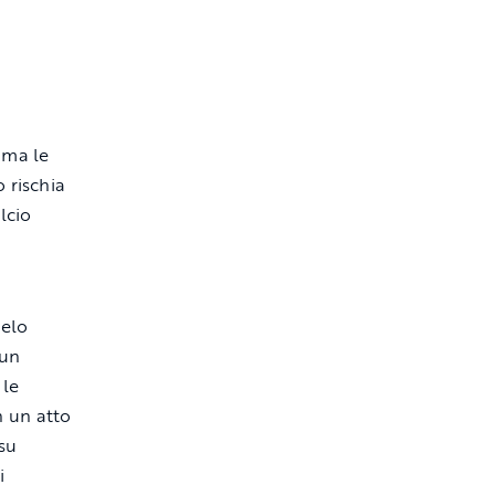
 ma le
 rischia
lcio
elo
 un
 le
n un atto
su
i