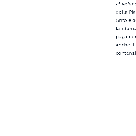
chiedend
della Pi
Grifo e 
fandonia
pagament
anche il
contenzi