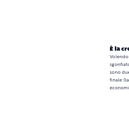
È la c
Volendo p
sgonfiato
sono due
finale (l
economic