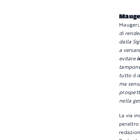
Mauger
Maugeri,
di rende
dalla Sig
a versar
evitare
i
tampone
tutto il 
ma sensa
prospett
nella ge
La via i
peraltro
redazion