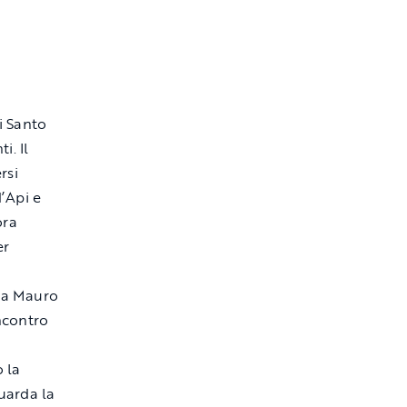
i Santo
i. Il
rsi
’Api e
ora
er
nia Mauro
incontro
 la
uarda la