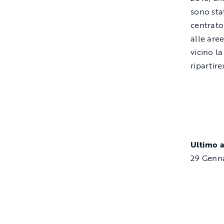
sono sta
centrato 
alle are
vicino l
ripartire
Ultimo 
29 Genn