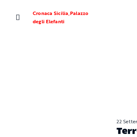
Salta
al
Cronaca Sicilia
,
Palazzo
contenuto
degli Elefanti
22 Sett
Terr