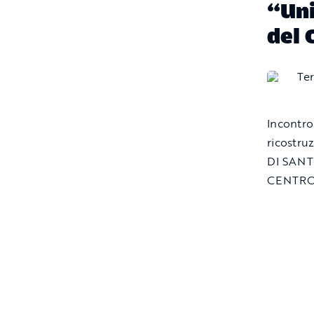
“Uni
del 
Incontro
ricostr
DI SAN
CENTRO 