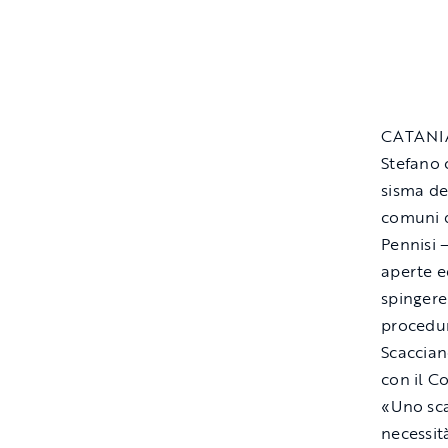
CATANIA 
Stefano c
sisma de
comuni d
Pennisi 
aperte ed
spingere 
procedur
Scaccian
con il Co
«Uno sca
necessit