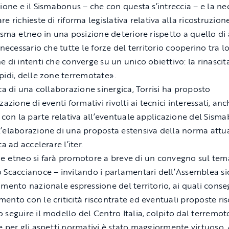
zione e il Sismabonus – che con questa s’intreccia – e la nec
e richieste di riforma legislativa relativa alla ricostruzion
sisma etneo in una posizione deteriore rispetto a quello di 
 necessario che tutte le forze del territorio cooperino tra lo
 di intenti che converge su un unico obiettivo: la rinascita
pidi, delle zone terremotate».
ica di una collaborazione sinergica, Torrisi ha proposto
zazione di eventi formativi rivolti ai tecnici interessati, an
i con la parte relativa all’eventuale applicazione del Sism
’elaborazione di una proposta estensiva della norma attua
ta ad accelerare l’iter.
e etneo si farà promotore a breve di un convegno sul tem
 Scaccianoce – invitando i parlamentari dell’Assemblea sic
amento nazionale espressione del territorio, ai quali con
ento con le criticità riscontrate ed eventuali proposte ris
 seguire il modello del Centro Italia, colpito dal terremot
e per gli aspetti normativi è stato maggiormente virtuoso. 