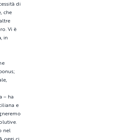
essità di
e, che
altre
ro. Vi è
, in
che
abonus;
le,
a – ha
iliana e
segneremo
olutive.
o nel
A oggi ci