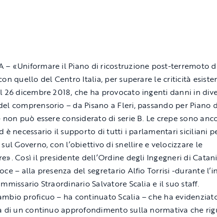
– «Uniformare il Piano di ricostruzione post-terremoto d
on quello del Centro Italia, per superare le criticità esistent
l 26 dicembre 2018, che ha provocato ingenti danni in dive
el comprensorio – da Pisano a Fleri, passando per Piano d
– non può essere considerato di serie B. Le crepe sono anc
 è necessario il supporto di tutti i parlamentari siciliani p
sul Governo, con l’obiettivo di snellire e velocizzare le
e». Così il presidente dell’Ordine degli Ingegneri di Cata
oce – alla presenza del segretario Alfio Torrisi -durante l’
mmissario Straordinario Salvatore Scalia e il suo staff.
mbio proficuo – ha continuato Scalia – che ha evidenziato
à di un continuo approfondimento sulla normativa che rig