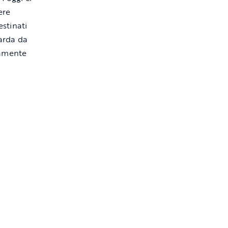
ere
estinati
uarda da
tamente