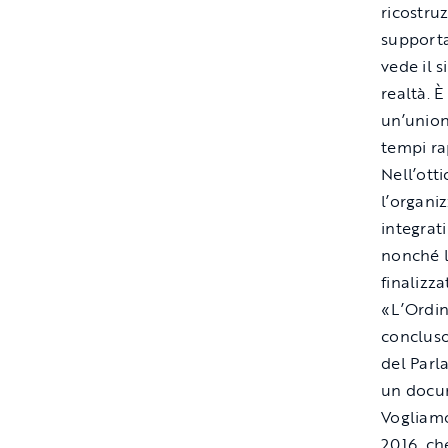
ricostru
supportar
vede il 
realtà. È
un’unione
tempi ra
Nell’ott
l’organiz
integrat
nonché l
finalizza
«L’Ordin
concluso
del Parl
un docum
Vogliamo
2016, ch