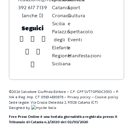
392 617 7139
Catania
Sport
(anche
)
Cronaca
Cultura
Sicilia
e
Seguici
Palazzo
Spettacolo
degli
Eventi
Elefanti
e
Regione
Manifestazioni
Siciliana
©
2026
Salvatore Giuffrida Editore – C.F. GFFSVT70P30C351O – P.
IVA e Reg. Imp. CT 05834830878 –
Privacy policy
–
Cookie policy
Sede legale: Via Grazia Deledda 2, 95128 Catania (CT)
Designed by
Free Press Online è una testata giornalistica registrata presso il
Tribunale di Catania n.2/2020 del 02/03/2020