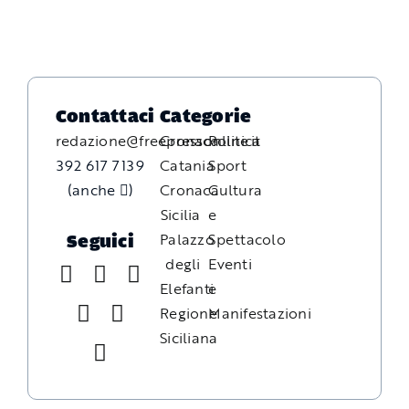
Contattaci
Categorie
redazione@freepressonline.it
Cronaca
Politica
392 617 7139
Catania
Sport
(anche
)
Cronaca
Cultura
Sicilia
e
Palazzo
Spettacolo
Seguici
degli
Eventi
Elefanti
e
Regione
Manifestazioni
Siciliana