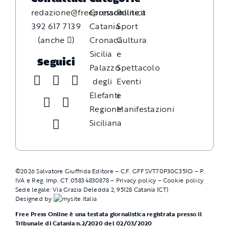
redazione@freepressonline.it
Cronaca
Politica
392 617 7139
Catania
Sport
(anche
)
Cronaca
Cultura
Sicilia
e
Seguici
Palazzo
Spettacolo
degli
Eventi
Elefanti
e
Regione
Manifestazioni
Siciliana
©
2026
Salvatore Giuffrida Editore – C.F. GFFSVT70P30C351O – P.
IVA e Reg. Imp. CT 05834830878 –
Privacy policy
–
Cookie policy
Sede legale: Via Grazia Deledda 2, 95128 Catania (CT)
Designed by
Free Press Online è una testata giornalistica registrata presso il
Tribunale di Catania n.2/2020 del 02/03/2020