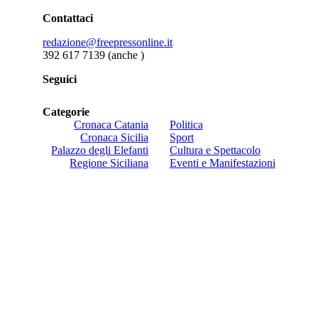
Contattaci
redazione@freepressonline.it
392 617 7139 (anche
)
Seguici
Categorie
Cronaca Catania
Politica
Cronaca Sicilia
Sport
Palazzo degli Elefanti
Cultura e Spettacolo
Regione Siciliana
Eventi e Manifestazioni