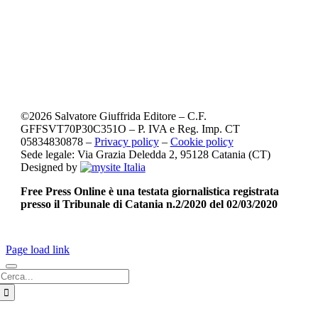
©
2026
Salvatore Giuffrida Editore – C.F.
GFFSVT70P30C351O – P. IVA e Reg. Imp. CT
05834830878 –
Privacy policy
–
Cookie policy
Sede legale: Via Grazia Deledda 2, 95128 Catania (CT)
Designed by
Free Press Online è una testata giornalistica registrata
presso il Tribunale di Catania n.2/2020 del 02/03/2020
Page load link
Cerca
per: