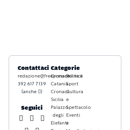
Contattaci
Categorie
redazione@freepressonline.it
Cronaca
Politica
392 617 7139
Catania
Sport
(anche
)
Cronaca
Cultura
Sicilia
e
Palazzo
Spettacolo
Seguici
degli
Eventi
Elefanti
e